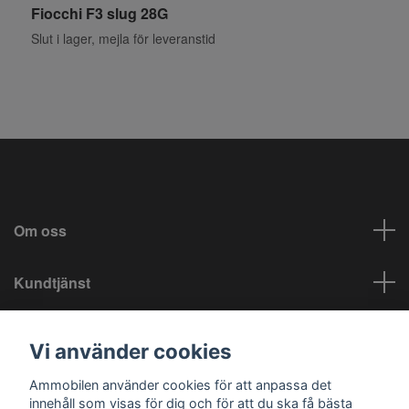
Fiocchi F3 slug 28G
Slut i lager, mejla för leveranstid
Om oss
Kundtjänst
Info
Vi använder cookies
Sociala medier
Ammobilen använder cookies för att anpassa det
innehåll som visas för dig och för att du ska få bästa