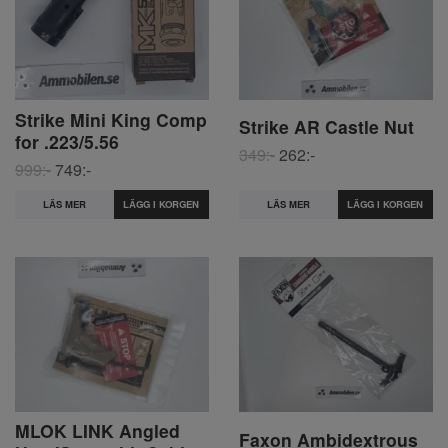
Strike Mini King Comp
Strike AR Castle Nut
for .223/5.56
349:-
262:-
999:-
749:-
LÄS MER
LÄS MER
MLOK LINK Angled
Faxon Ambidextrous