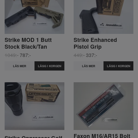
Strike MOD 1 Butt
Strike Enhanced
Stock Black/Tan
Pistol Grip
1049:-
787:-
449:-
337:-
LÄS MER
LÄGG I KORGEN
LÄS MER
LÄGG I KORGEN
Faxon M16/AR15 Bolt
Strike Oppressor Golf