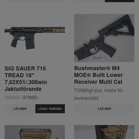
Bushmaster® M4
SIG SAUER 716
MOE® Built Lower
TREAD 18"
Receiver Multi Cal
7,62X51/.308win
Jaktutförande
Tillfälligt slut, maila för
39995:-
37995:-
leveranstid
LÄS MER
LÄS MER