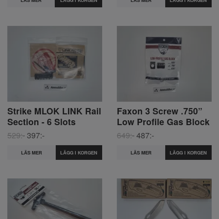
Strike MLOK LINK Rail
Faxon 3 Screw .750”
Section - 6 Slots
Low Profile Gas Block
529:-
397:-
649:-
487:-
LÄS MER
LÄS MER