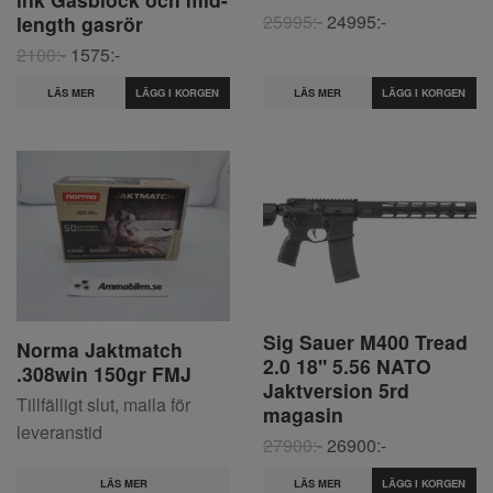
25995:-
24995:-
length gasrör
2100:-
1575:-
LÄS MER
LÄS MER
Sig Sauer M400 Tread
Norma Jaktmatch
2.0 18" 5.56 NATO
.308win 150gr FMJ
Jaktversion 5rd
Tillfälligt slut, maila för
magasin
leveranstid
27900:-
26900:-
LÄS MER
LÄS MER