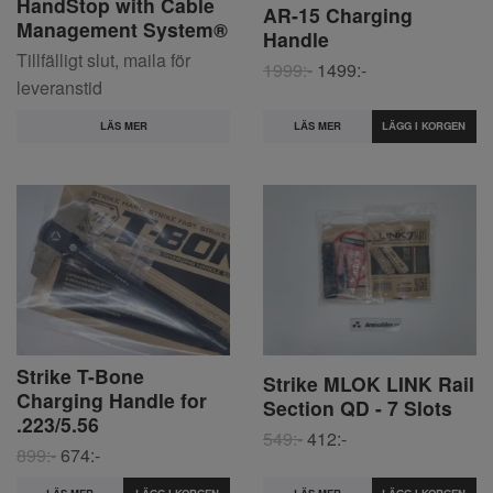
HandStop with Cable
AR-15 Charging
Management System®
Handle
Tillfälligt slut, maila för
1999:-
1499:-
leveranstid
LÄS MER
LÄS MER
Strike T-Bone
Strike MLOK LINK Rail
Charging Handle for
Section QD - 7 Slots
.223/5.56
549:-
412:-
899:-
674:-
LÄS MER
LÄS MER
LÄGG I KORGEN