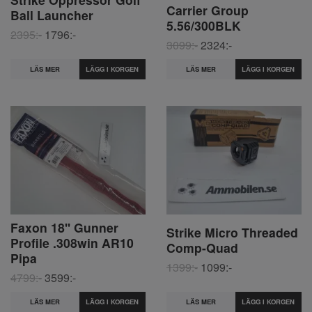
Carrier Group
Ball Launcher
5.56/300BLK
2395:-
1796:-
3099:-
2324:-
LÄS MER
LÄS MER
Faxon 18'' Gunner
Strike Micro Threaded
Profile .308win AR10
Comp-Quad
Pipa
1399:-
1099:-
4799:-
3599:-
LÄS MER
LÄS MER