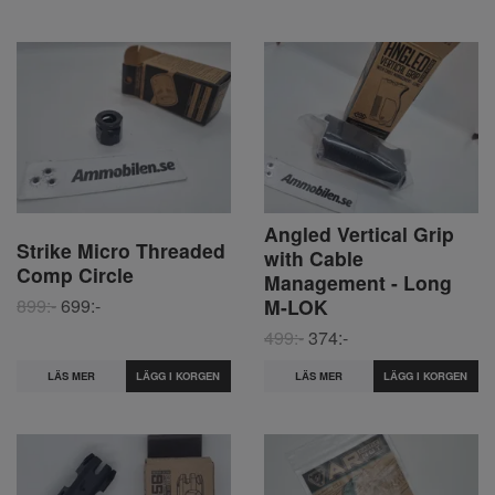
Angled Vertical Grip
Strike Micro Threaded
with Cable
Comp Circle
Management - Long
899:-
699:-
M-LOK
499:-
374:-
LÄS MER
LÄS MER