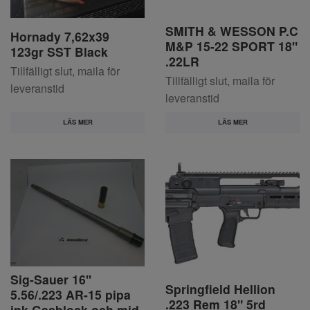
SMITH & WESSON P.C
Hornady 7,62x39
M&P 15-22 SPORT 18"
123gr SST Black
.22LR
Tillfälligt slut, maila för
Tillfälligt slut, maila för
leveranstid
leveranstid
LÄS MER
LÄS MER
Sig-Sauer 16''
Springfield Hellion
5.56/.223 AR-15 pipa
.223 Rem 18" 5rd
ink Gasblock och mid-