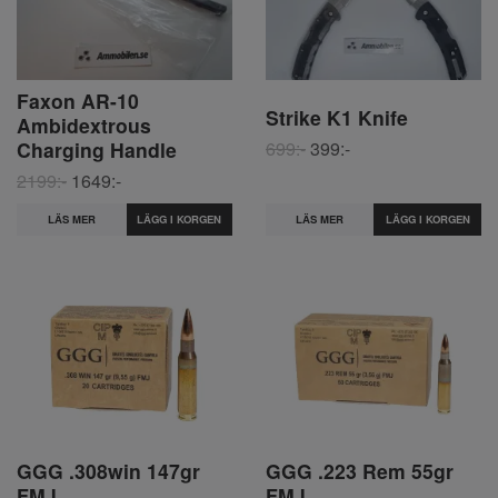
Faxon AR-10
Strike K1 Knife
Ambidextrous
699:-
399:-
Charging Handle
2199:-
1649:-
LÄS MER
LÄGG I KORGEN
LÄS MER
GGG .308win 147gr
GGG .223 Rem 55gr
FMJ
FMJ