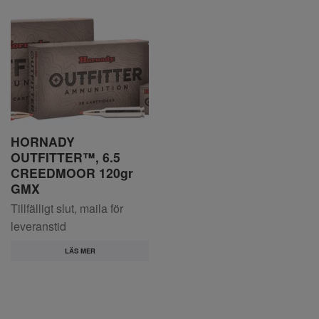
HORNADY
OUTFITTER™, 6.5
CREEDMOOR 120gr
GMX
Tillfälligt slut, maila för
leveranstid
LÄS MER