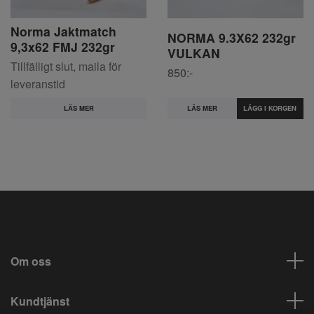
Norma Jaktmatch
NORMA 9.3X62 232gr
9,3x62 FMJ 232gr
VULKAN
Tillfälligt slut, maila för
850:-
leveranstid
LÄS MER
LÄS MER
Om oss
Kundtjänst