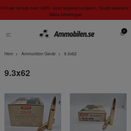
Fri frakt vid köp över 1495:- inom angivna områden / Snabb leverans /
Säkra betalningar
0
Hem
Ammunition Gevär
9.3x62
9.3x62