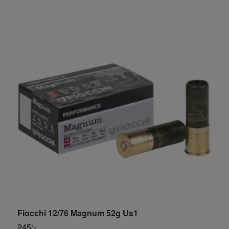
Fiocchi 12/76 Magnum 52g Us1
F
245:-
S