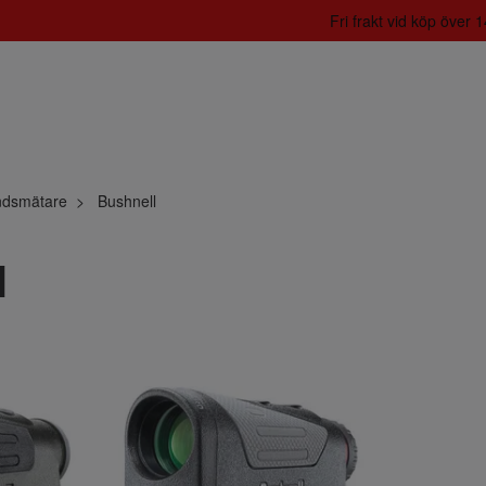
Fri frakt vid köp över
ndsmätare
Bushnell
l