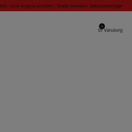
 1495:- inom angivna områden / Snabb leverans / Säkra betalningar
0
Varukorg