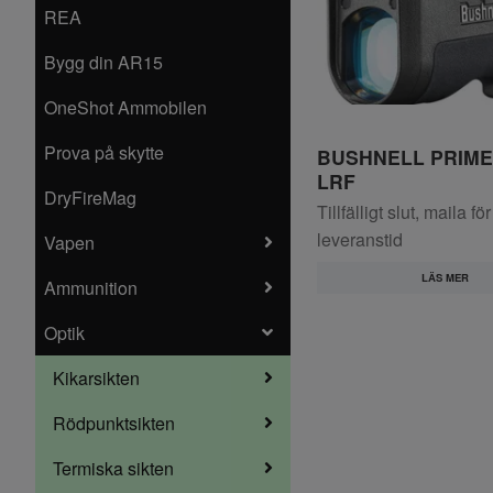
REA
Bygg din AR15
OneShot Ammobilen
Prova på skytte
BUSHNELL PRIME
LRF
DryFireMag
Tillfälligt slut, maila för
leveranstid
Vapen
LÄS MER
Ammunition
Optik
Kikarsikten
Rödpunktsikten
Termiska sikten