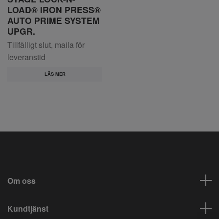
LOAD® IRON PRESS®
AUTO PRIME SYSTEM
UPGR.
Tillfälligt slut, maila för
leveranstid
LÄS MER
Om oss
Kundtjänst