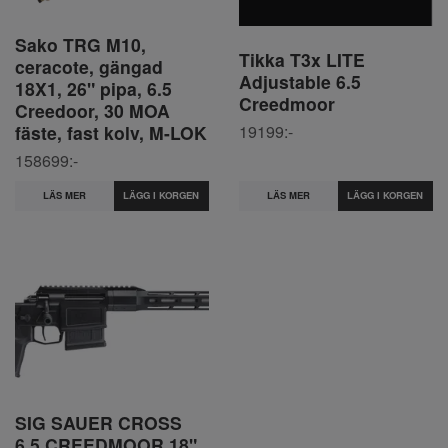
Sako TRG M10,
Tikka T3x LITE
ceracote, gängad
Adjustable 6.5
18X1, 26" pipa, 6.5
Creedmoor
Creedoor, 30 MOA
19199:-
fäste, fast kolv, M-LOK
158699:-
LÄS MER
LÄS MER
SIG SAUER CROSS
6.5 CREEDMOOR 18"