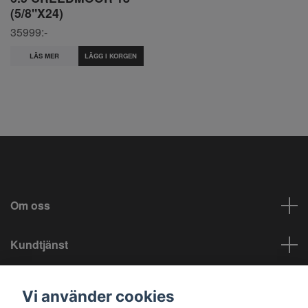
(5/8"X24)
35999:-
LÄS MER
Om oss
Kundtjänst
Info
Vi använder cookies