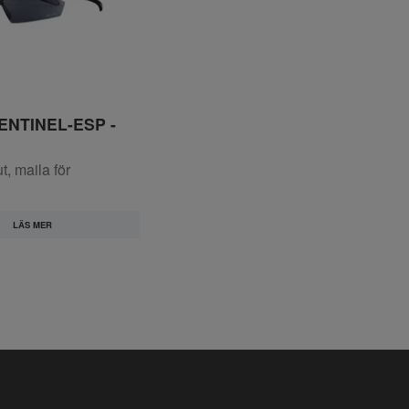
ENTINEL-ESP -
lut, maila för
LÄS MER