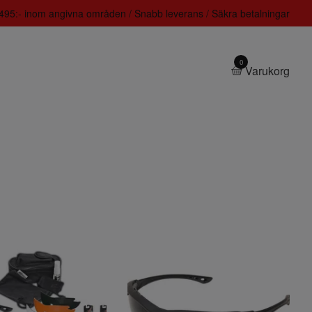
 1495:- inom angivna områden / Snabb leverans / Säkra betalningar
0
Varukorg