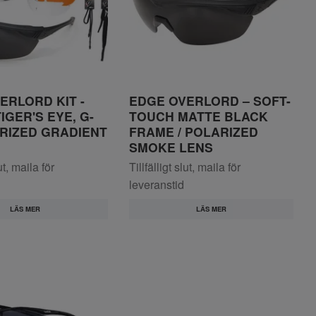
ERLORD KIT -
EDGE OVERLORD – SOFT-
IGER'S EYE, G-
TOUCH MATTE BLACK
ARIZED GRADIENT
FRAME / POLARIZED
SMOKE LENS
lut, maila för
Tillfälligt slut, maila för
leveranstid
LÄS MER
LÄS MER