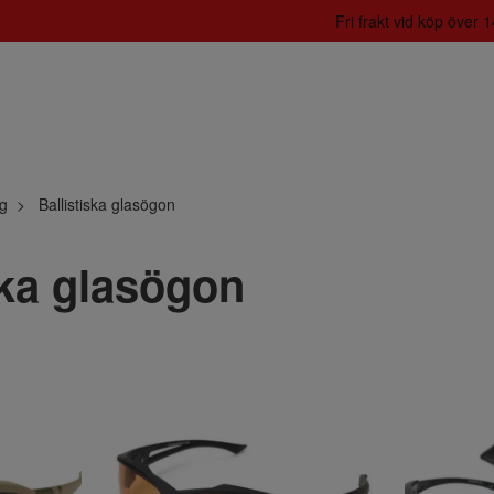
Fri frakt vid köp över
ng
Ballistiska glasögon
ska glasögon