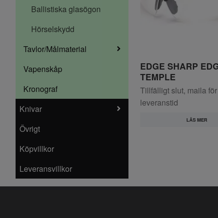
Ballistiska glasögon
Hörselskydd
Tavlor/Målmaterial
EDGE SHARP EDGE
Vapenskåp
TEMPLE
Kronograf
Tillfälligt slut, maila för
leveranstid
Knivar
LÄS MER
Övrigt
Köpvillkor
Leveransvillkor