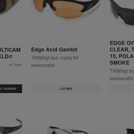
EDGE OV
Edge Acid Gambit
CLEAR, T
ULTICAM
15, POL
IELD©
Tillfälligt slut, maila för
SMOKE
leveranstid
I lager
Tillfälligt s
leveranstid
LÄS MER