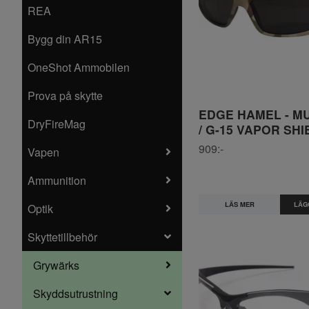
REA
Bygg din AR15
OneShot Ammobilen
Prova på skytte
EDGE HAMEL - M
DryFireMag
/ G-15 VAPOR SH
909:-
Vapen
Ammunition
LÄS MER
Optik
Skyttetillbehör
Grywärks
Skyddsutrustning