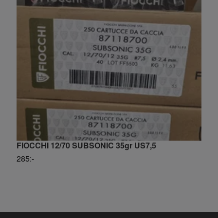
FIOCCHI 12/70 SUBSONIC 35gr US7,5
F
285:-
S