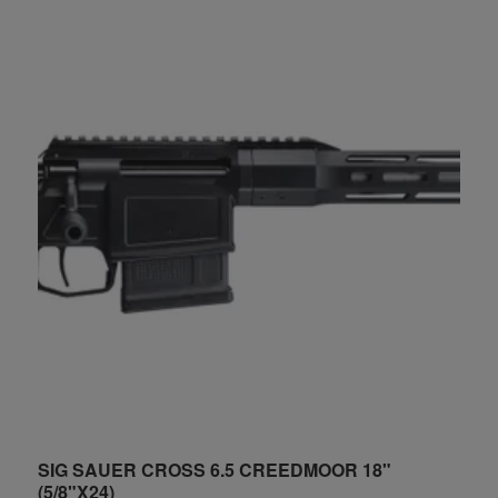
SIG SAUER CROSS 6.5 CREEDMOOR 18"
S
(5/8"X24)
6