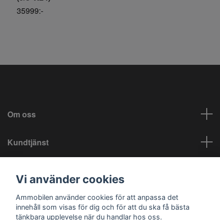
35999:-
1
Om oss
Kundtjänst
Info
Vi använder cookies
Sociala medier
Ammobilen använder cookies för att anpassa det
innehåll som visas för dig och för att du ska få bästa
tänkbara upplevelse när du handlar hos oss.