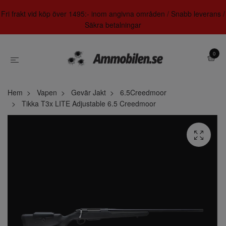
Fri frakt vid köp över 1495:- inom angivna områden / Snabb leverans /
Säkra betalningar
0
Hem
Vapen
Gevär Jakt
6.5Creedmoor
Tikka T3x LITE Adjustable 6.5 Creedmoor