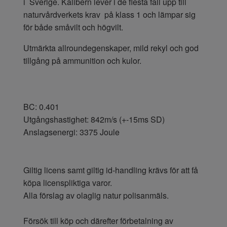
i Sverige. Kalibern lever i de flesta fall upp till
naturvårdverkets krav på klass 1 och lämpar sig
för både småvilt och högvilt.
Utmärkta allroundegenskaper, mild rekyl och god
tillgång på ammunition och kulor.
BC: 0.401
Utgångshastighet: 842m/s (+-15ms SD)
Anslagsenergi: 3375 Joule
Giltig licens samt giltig id-handling krävs för att få
köpa licenspliktiga varor.
Alla förslag av olaglig natur polisanmäls.
Försök till köp och därefter förbetalning av