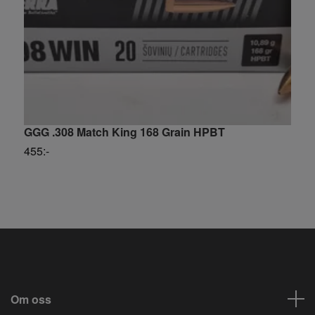
G
4
GGG .308 Match King 168 Grain HPBT
455:-
Om oss