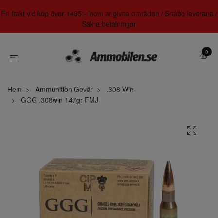
Fri frakt vid köp över 1495:- inom angivna områden / Snabb leverans /
Säkra betalningar
0
Hem
Ammunition Gevär
.308 Win
GGG .308win 147gr FMJ