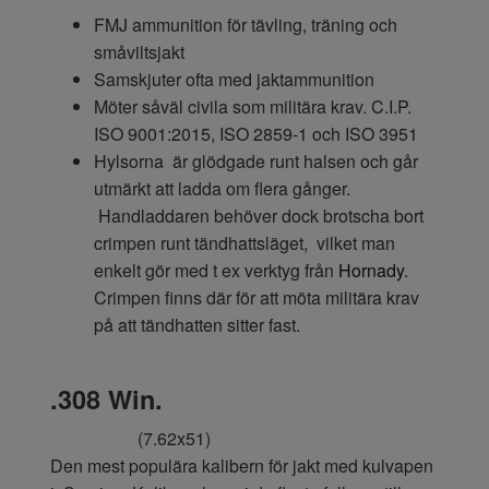
FMJ ammunition för tävling, träning och
småviltsjakt
Samskjuter ofta med jaktammunition
Möter såväl civila som militära krav. C.I.P.
ISO 9001:2015, ISO 2859-1 och ISO 3951
Hylsorna är glödgade runt halsen och går
utmärkt att ladda om flera gånger.
Handladdaren behöver dock brotscha bort
crimpen runt tändhattsläget, vilket man
enkelt gör med t ex verktyg från
Hornady
.
Crimpen finns där för att möta militära krav
på att tändhatten sitter fast.
.308 Win.
(7.62x51)
Den mest populära kalibern för jakt med kulvapen