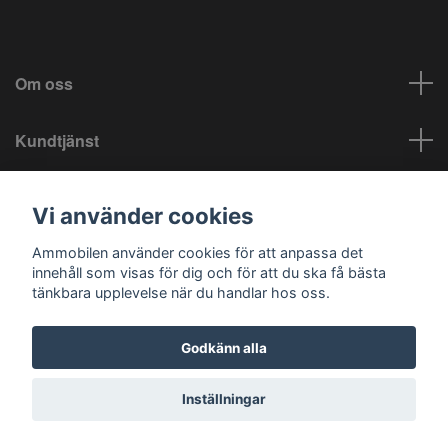
Om oss
Kundtjänst
Info
Vi använder cookies
Sociala medier
Ammobilen använder cookies för att anpassa det
innehåll som visas för dig och för att du ska få bästa
tänkbara upplevelse när du handlar hos oss.
Godkänn alla
© 2026 Ammobilen
Inställningar