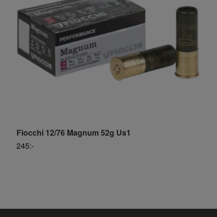
Fiocchi 12/76 Magnum 52g Us1
F
245:-
S