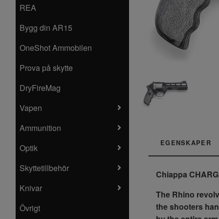
REA
Bygg din AR15
OneShot Ammobilen
Prova på skytte
DryFireMag
Vapen
Ammunition
EGENSKAPER
Optik
Skyttetillbehör
Chiappa CHARGI
Knivar
The Rhino revolve
the shooters han
Övrigt
by the entire arm