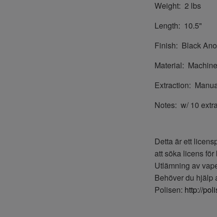
Weight:
2 lbs
Length:
10.5"
Finish:
Black Anod
Material:
Machined
Extraction:
Manua
Notes:
w/ 10 extr
Detta är ett licens
att söka licens för 
Utlämning av vapen
Behöver du hjälp at
Polisen:
http://po