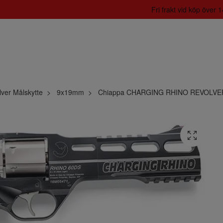
Fri frakt vid köp över
ver Målskytte
9x19mm
Chiappa CHARGING RHINO REVOLVER 