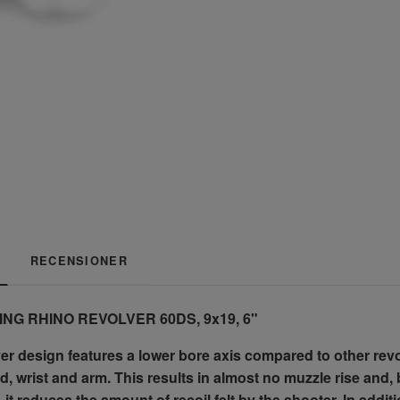
RECENSIONER
NG RHINO REVOLVER 60DS, 9x19, 6"
r design features a lower bore axis compared to other revolv
d, wrist and arm. This results in almost no muzzle rise and
, it reduces the amount of recoil felt by the shooter. In addi