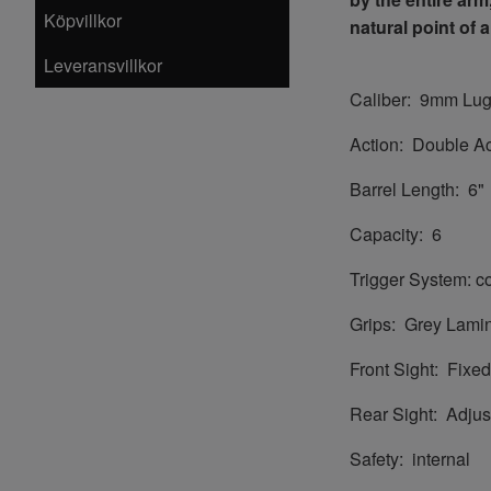
Köpvillkor
natural point of a
Leveransvillkor
Caliber:
9mm Lug
Action:
Double Ac
Barrel Length:
6"
Capacity:
6
Trigger System: co
Grips:
Grey Lami
Front Sight:
Fixed
Rear Sight:
Adjus
Safety:
internal