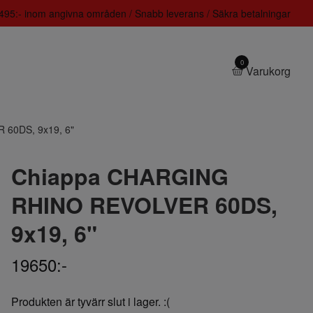
 1495:- inom angivna områden / Snabb leverans / Säkra betalningar
0
Varukorg
60DS, 9x19, 6"
Chiappa CHARGING
RHINO REVOLVER 60DS,
9x19, 6"
19650:-
Produkten är tyvärr slut i lager. :(