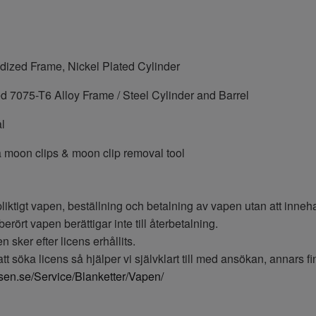
ized Frame, Nickel Plated Cylinder
 7075-T6 Alloy Frame / Steel Cylinder and Barrel
l
a moon clips & moon clip removal tool
pliktigt vapen, beställning och betalning av vapen utan att inneha 
berört vapen berättigar inte till återbetalning.
 sker efter licens erhållits.
t söka licens så hjälper vi självklart till med ansökan, annars f
lisen.se/Service/Blanketter/Vapen/