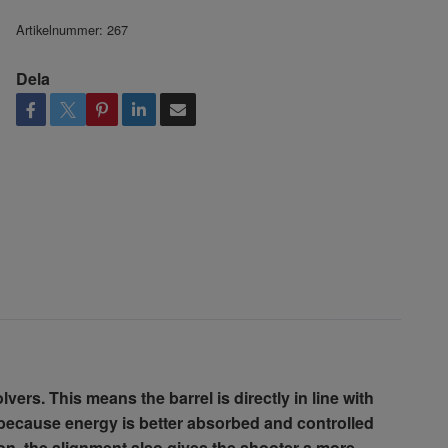
Artikelnummer:
267
Dela
ers. This means the barrel is directly in line with
, because energy is better absorbed and controlled
tion, the alignment also gives the shooter a more