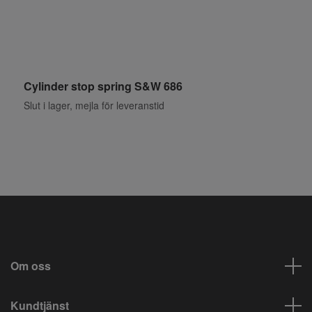
Cylinder stop spring S&W 686
K
Slut i lager, mejla för leveranstid
S
Om oss
Kundtjänst