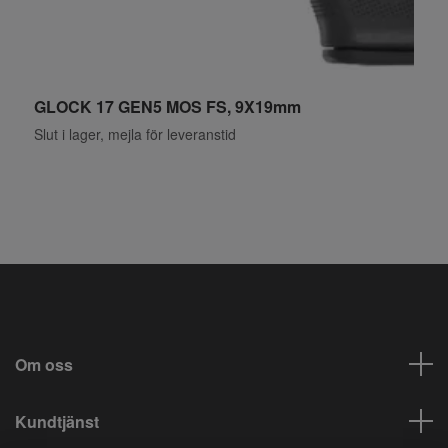
GLOCK 17 GEN5 MOS FS, 9X19mm
W
Slut i lager, mejla för leveranstid
S
Om oss
Kundtjänst