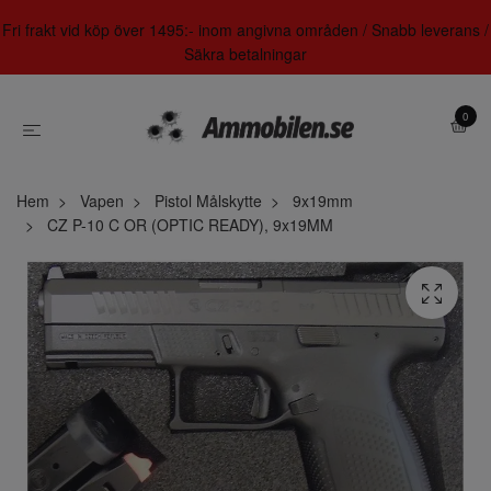
Fri frakt vid köp över 1495:- inom angivna områden / Snabb leverans /
Säkra betalningar
0
Hem
Vapen
Pistol Målskytte
9x19mm
CZ P-10 C OR (OPTIC READY), 9x19MM