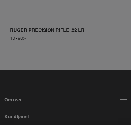
RUGER PRECISION RIFLE .22 LR
S
10790:-
S
Om oss
Kundtjänst