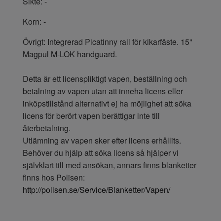
Sikte: -
Korn: -
Övrigt: Integrerad Picatinny rail för kikarfäste. 15"
Magpul M-LOK handguard.
Detta är ett licenspliktigt vapen, beställning och
betalning av vapen utan att inneha licens eller
inköpstillstånd alternativt ej ha möjlighet att söka
licens för berört vapen berättigar inte till
återbetalning.
Utlämning av vapen sker efter licens erhållits.
Behöver du hjälp att söka licens så hjälper vi
självklart till med ansökan, annars finns blanketter
finns hos Polisen:
http://polisen.se/Service/Blanketter/Vapen/