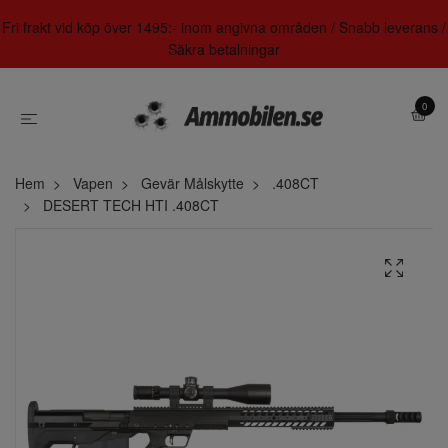
Fri frakt vid köp över 1495:- inom angivna områden / Snabb leverans /
Säkra betalningar
0
Hem
Vapen
Gevär Målskytte
.408CT
DESERT TECH HTI .408CT