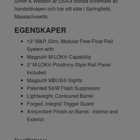
Smith & Wesson är USA:s största tillverkare av
handeldvapen och har sitt säte i Springfield,
Massachusetts.
EGENSKAPER
13” M&P, Slim, Modular Free-Float Rail
System with
Magpul® M-LOK® Capability
2” M-LOK® Picatinny-Style Rail Panel
Included
Magpul® MBUS® Sights
Patented S&W Flash Suppressor
Lightweight, Contoured Barrel
Forged, Integral Trigger Guard
Armornite® Finish on Barrel - Interior and
Exterior
Specifikationer