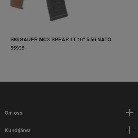
SIG SAUER MCX SPEAR-LT 16" 5.56 NATO
A
55995:-
S
Om oss
Kundtjänst