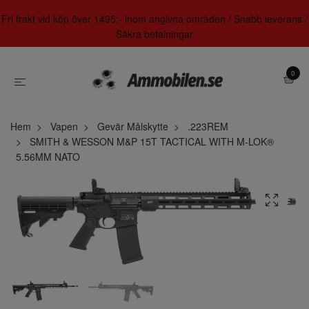
Fri frakt vid köp över 1495:- inom angivna områden / Snabb leverans /
Säkra betalningar
0
Hem
Vapen
Gevär Målskytte
.223REM
SMITH & WESSON M&P 15T TACTICAL WITH M-LOK®
5.56MM NATO