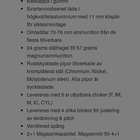
Bakkappa i gummi
Svartannodiserad låda i
högkvalitetsaluminium med 11 mm kilspår
för siktesmontage
Omladdar 70-76 mm ammunition från de
flesta tillverkare.
24 grams stålhagel till 57 grams
magnumammunition.
Rostskyddade pipor tillverkade av
krompläterat stål (Chromium, Nickel,
Molybdenum steel). Alla pipor är
trycktestade.
Levereras med 5 st utbytbara choker (F, IM,
M, IC, CYL)
Levereras med 4 olika brickor för justering
av skränkning & pitch
Ventilerad spång
2+1 Magasinkapacitet. Magasinrör för 4+1