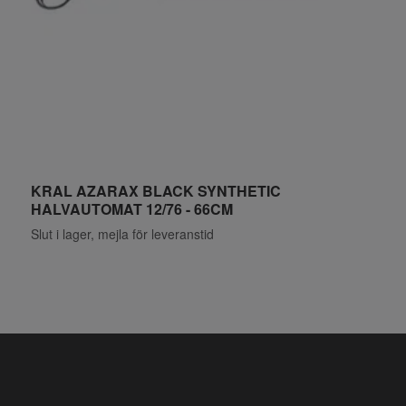
KRAL AZARAX BLACK SYNTHETIC
H
HALVAUTOMAT 12/76 - 66CM
7
Slut i lager, mejla för leveranstid
S