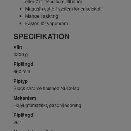
eller 7+1 finns som tillbehör
Magasin cut-off system för enkelskott
Manuell säkring
Fästen för vapenrem
SPECIFIKATION
Vikt
3200 g
Piplängd
660 mm
Piptyp
Black chrome finished Ni-Cr-Mo
Mekanism
Halvuatomatiskt, gasomladdning
Piplängd
26 "