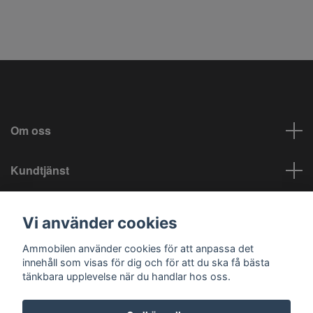
Om oss
Kundtjänst
Info
Vi använder cookies
Sociala medier
Ammobilen använder cookies för att anpassa det
innehåll som visas för dig och för att du ska få bästa
tänkbara upplevelse när du handlar hos oss.