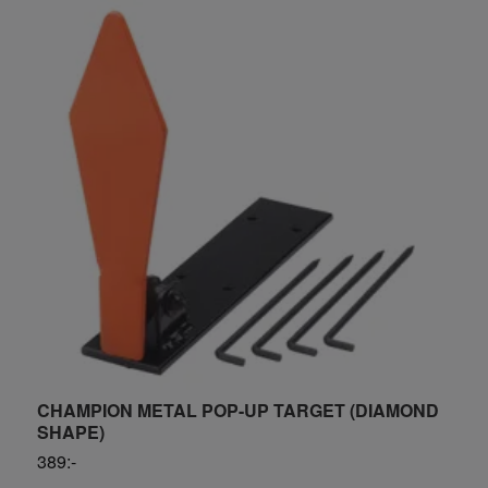
CHAMPION METAL POP-UP TARGET (DIAMOND
F
SHAPE)
1
389:-