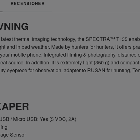
RECENSIONER
VNING
 latest thermal imaging technology, the SPECTRA™ TI 35 enabl
ght and in bad weather. Made by hunters for hunters, it offers p
 to your mobile phone, integrated filming & photography, distance
heat source. In addition, it is extremely light (350 g) and compa
ity eyepiece for observation, adapter to RUSAN for hunting, Te
KAPER
SB / Micro USB: Yes (5 VDC, 2A)
ning
mage Sensor