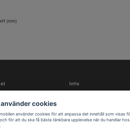
BxH (mm)
st
Info
tt kontakta oss på
Om oss
 använder cookies
obilen.se
eller ring oss på
Kontakt
19!
obilen använder cookies för att anpassa det innehåll som visas f
 och för att du ska få bästa tänkbara upplevelse när du handlar hos
.