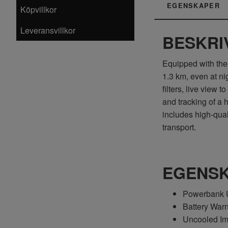
EGENSKAPER
Köpvillkor
Leveransvillkor
BESKRI
Equipped with the
1.3 km, even at ni
filters, live view
and tracking of a 
includes high-qual
transport.
EGENS
Powerbank U
Battery War
Uncooled I