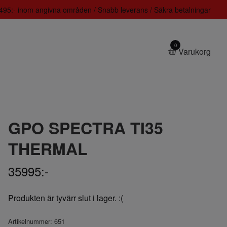
 1495:- inom angivna områden / Snabb leverans / Säkra betalningar
0
Varukorg
GPO SPECTRA TI35
THERMAL
35995:-
Produkten är tyvärr slut i lager. :(
Artikelnummer:
651