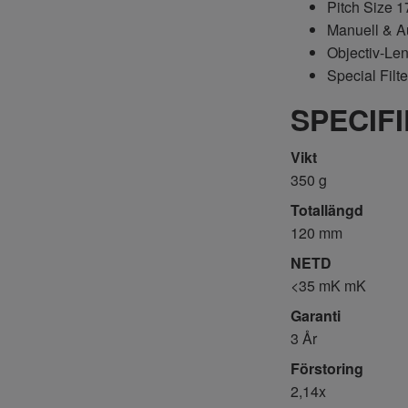
Pitch Size 
Manuell & Au
Objectiv-Le
Special Filt
SPECIF
Vikt
350 g
Totallängd
120 mm
NETD
<35 mK mK
Garanti
3 År
Förstoring
2,14x