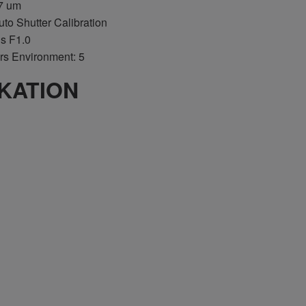
17 um
to Shutter Calibration
ns F1.0
ers Environment: 5
IKATION