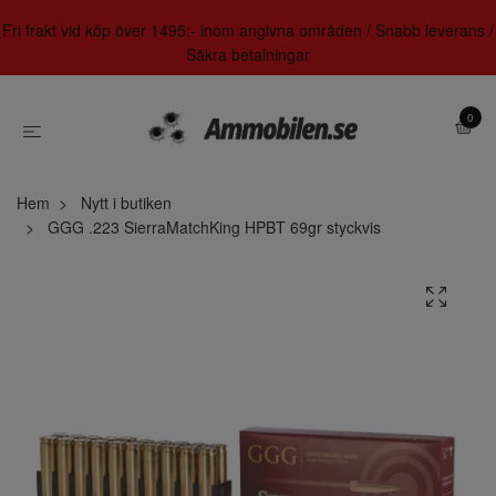
Fri frakt vid köp över 1495:- inom angivna områden / Snabb leverans /
Säkra betalningar
0
Hem
Nytt i butiken
GGG .223 SierraMatchKing HPBT 69gr styckvis