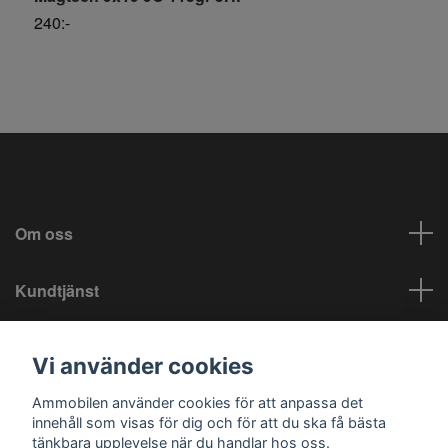
240:-
S
Om oss
Kundtjänst
Info
Vi använder cookies
Sociala medier
Ammobilen använder cookies för att anpassa det
innehåll som visas för dig och för att du ska få bästa
tänkbara upplevelse när du handlar hos oss.