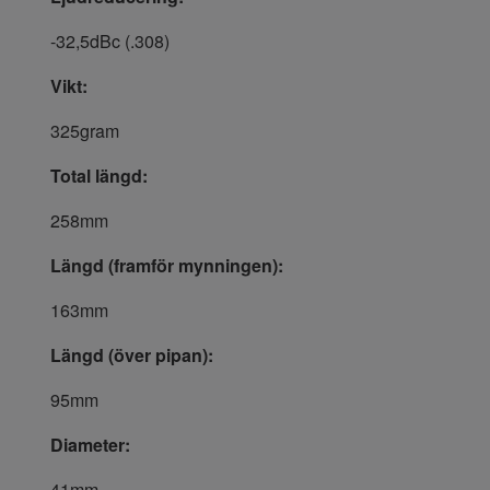
-32,5dBc (.308)
Vikt:
325gram
Total längd:
258mm
Längd (framför mynningen):
163mm
Längd (över pipan):
95mm
Diameter:
41mm