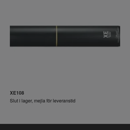
XE108
X
Slut i lager, mejla för leveranstid
S