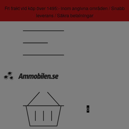
Fri frakt vid köp över 1495:- inom angivna områden / Snabb
leverans / Säkra betalningar
0