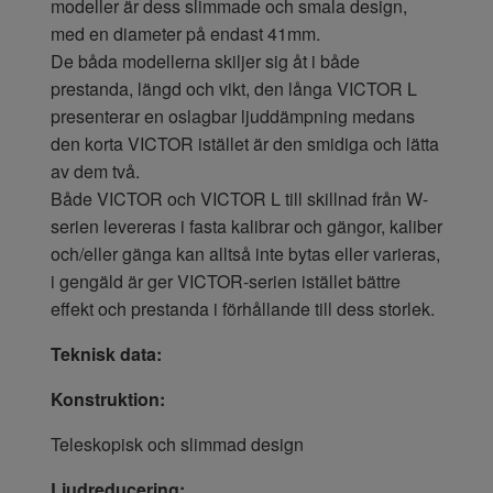
modeller är dess slimmade och smala design,
med en diameter på endast 41mm.
De båda modellerna skiljer sig åt i både
prestanda, längd och vikt, den långa VICTOR L
presenterar en oslagbar ljuddämpning medans
den korta VICTOR istället är den smidiga och lätta
av dem två.
Både VICTOR och VICTOR L till skillnad från W-
serien levereras i fasta kalibrar och gängor, kaliber
och/eller gänga kan alltså inte bytas eller varieras,
i gengäld är ger VICTOR-serien istället bättre
effekt och prestanda i förhållande till dess storlek.
Teknisk data:
Konstruktion:
Teleskopisk och slimmad design
Ljudreducering: