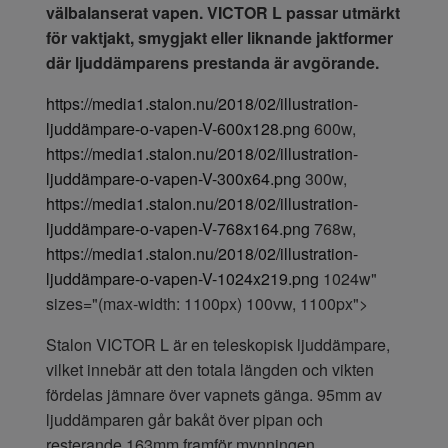
välbalanserat vapen. VICTOR L passar utmärkt
för vaktjakt, smygjakt eller liknande jaktformer
där ljuddämparens prestanda är avgörande.
https://media1.stalon.nu/2018/02/illustration-
ljuddämpare-o-vapen-V-600x128.png
600w,
https://media1.stalon.nu/2018/02/illustration-
ljuddämpare-o-vapen-V-300x64.png
300w,
https://media1.stalon.nu/2018/02/illustration-
ljuddämpare-o-vapen-V-768x164.png
768w,
https://media1.stalon.nu/2018/02/illustration-
ljuddämpare-o-vapen-V-1024x219.png
1024w"
sizes="(max-width: 1100px) 100vw, 1100px">
Stalon VICTOR L är en teleskopisk ljuddämpare,
vilket innebär att den totala längden och vikten
fördelas jämnare över vapnets gänga. 95mm av
ljuddämparen går bakåt över pipan och
resterande 163mm framför mynningen.