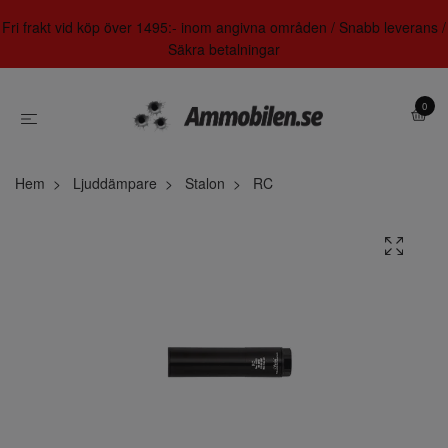
Fri frakt vid köp över 1495:- inom angivna områden / Snabb leverans /
Säkra betalningar
0
Hem
Ljuddämpare
Stalon
RC