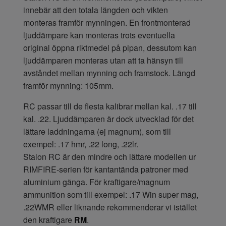
innebär att den totala längden och vikten
monteras framför mynningen. En frontmonterad
ljuddämpare kan monteras trots eventuella
original öppna riktmedel på pipan, dessutom kan
ljuddämparen monteras utan att ta hänsyn till
avståndet mellan mynning och framstock. Längd
framför mynning: 105mm.
RC passar till de flesta kalibrar mellan kal. .17 till
kal. .22. Ljuddämparen är dock utvecklad för det
lättare laddningarna (ej magnum), som till
exempel: .17 hmr, .22 long, .22lr.
Stalon RC är den mindre och lättare modellen ur
RIMFIRE-serien för kantantända patroner med
aluminium gänga. För kraftigare/magnum
ammunition som till exempel: .17 Win super mag,
.22WMR eller liknande rekommenderar vi istället
den kraftigare
RM
.