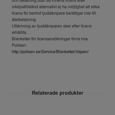
och betalning utan att inneha licens eller
inköpstillstånd alternativt ej ha möjlighet att söka
licens för berörd ljuddämpare berättigar inte till
återbetalning.
Utlämning av ljuddämparen sker efter licens
erhållits.
Blanketter för licensansökningar finns hos
Polisen:
http://polisen.se/Service/Blanketter/Vapen/