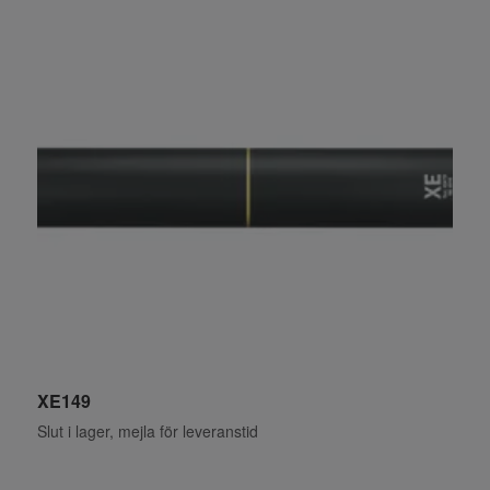
XE149
X
Slut i lager, mejla för leveranstid
S