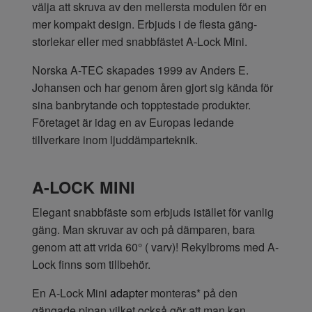
välja att skruva av den mellersta modulen för en
mer kompakt design. Erbjuds i de flesta gäng-
storlekar eller med snabbfästet A-Lock Mini.
Norska A-TEC skapades 1999 av Anders E.
Johansen och har genom åren gjort sig kända för
sina banbrytande och topptestade produkter.
Företaget är idag en av Europas ledande
tillverkare inom ljuddämparteknik.
A-LOCK MINI
Elegant snabbfäste som erbjuds istället för vanlig
gäng. Man skruvar av och på dämparen, bara
genom att att vrida 60° ( varv)! Rekylbroms med A-
Lock finns som tillbehör.
En A-Lock Mini
adapter
monteras* på den
gängade pipan vilket också gör att man kan