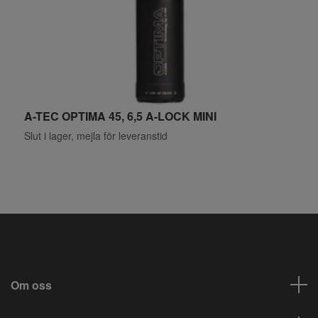
A-TEC OPTIMA 45, 6,5 A-LOCK MINI
A
Slut i lager, mejla för leveranstid
S
Om oss