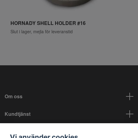
HORNADY SHELL HOLDER #16
H
Slut i lager, mejla för leveranstid
S
Om oss
Kundtjänst
Info
Vi använder cookies