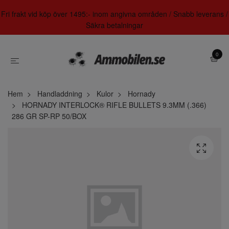
Fri frakt vid köp över 1495:- inom angivna områden / Snabb leverans /
Säkra betalningar
0
Hem
Handladdning
Kulor
Hornady
HORNADY INTERLOCK® RIFLE BULLETS 9.3MM (.366)
286 GR SP-RP 50/BOX