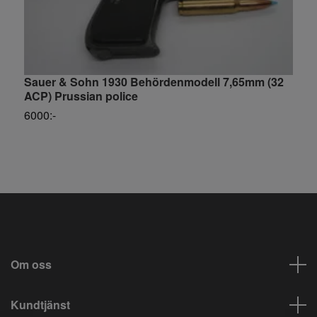
Sauer & Sohn 1930 Behördenmodell 7,65mm (32
T
ACP) Prussian police
5
6000:-
Om oss
Kundtjänst