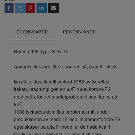
EGENSKAPER
RECENSIONER
Beretta 92F Type-S 9x19
Använt skick med lite repor och så, 3 av 5 i skick.
En riktig klassiker tillverkad 1988 av Beretta i
Italien, ursprungligen en 92F, 1989 kom 92FS
med en fix för det mantelproblemet som fanns på
92F.
1988 lyckades dem fixa problemet mitt under
produktionen av modell F och implementerade FS
egenskaper på alla F modeller de hade kvar i
fabriken innan dem ställde om till att bara