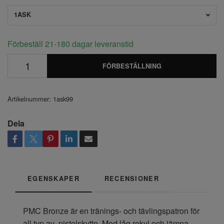
1ASK
Förbeställ 21-180 dagar leveranstid
FÖRBESTÄLLNING
Artikelnummer:
1ask99
Dela
EGENSKAPER
RECENSIONER
PMC Bronze är en tränings- och tävlingspatron för
all typ av pistolskytte. Med låg rekyl och jämna