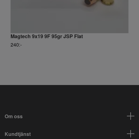
Magtech 9x19 9F 95gr JSP Flat
C
L
240:-
S
Om oss
Kundtjänst