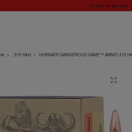
Fri frakt vid köp över
vär
.375 H&H
HORNADY DANGEROUS GAME™ AMMO 375 H&H