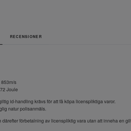
RECENSIONER
: 853m/s
372 Joule
giltig id-handling krävs för att få köpa licenspliktiga varor.
aglig natur polisanmäls.
 därefter förbetalning av licenspliktig vara utan att inneha en gilti