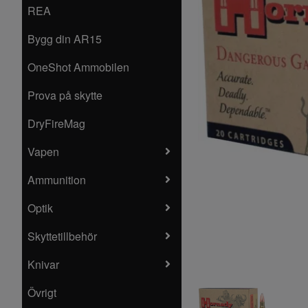
REA
Bygg din AR15
OneShot Ammobilen
Prova på skytte
DryFireMag
Vapen
Ammunition
Optik
Skyttetillbehör
Knivar
Övrigt