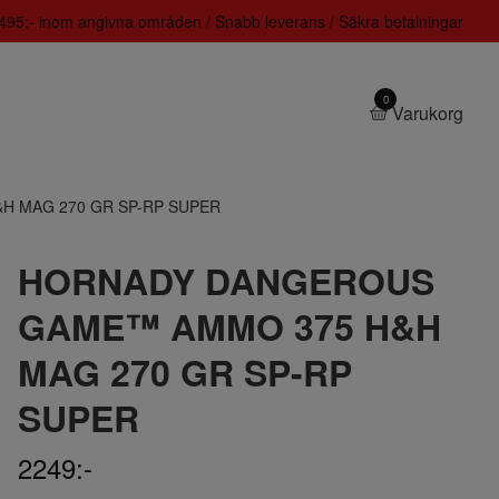
 1495:- inom angivna områden / Snabb leverans / Säkra betalningar
0
Varukorg
 MAG 270 GR SP-RP SUPER
HORNADY DANGEROUS
GAME™ AMMO 375 H&H
MAG 270 GR SP-RP
SUPER
2249:-