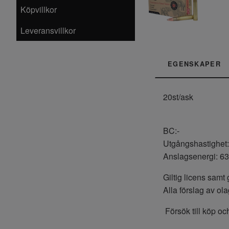
Köpvillkor
Leveransvillkor
EGENSKAPER
20st/ask
BC:-
Utgångshastighet
Anslagsenergi: 6
Giltig licens samt 
Alla förslag av ol
Försök till köp och